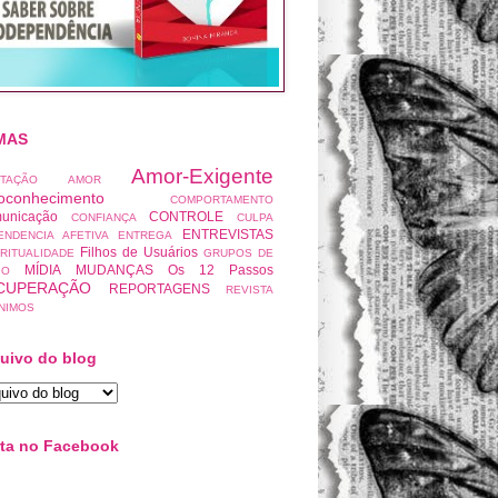
MAS
Amor-Exigente
ITAÇÃO
AMOR
oconhecimento
COMPORTAMENTO
unicação
CONTROLE
CONFIANÇA
CULPA
ENTREVISTAS
ENDENCIA AFETIVA
ENTREGA
Filhos de Usuários
IRITUALIDADE
GRUPOS DE
MÍDIA
MUDANÇAS
Os 12 Passos
IO
CUPERAÇÃO
REPORTAGENS
REVISTA
NIMOS
uivo do blog
ta no Facebook