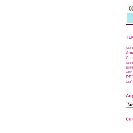
TE
ACE
Aut
Com
DEP
ESP
APO
RE
ANÔ
Arq
Cur