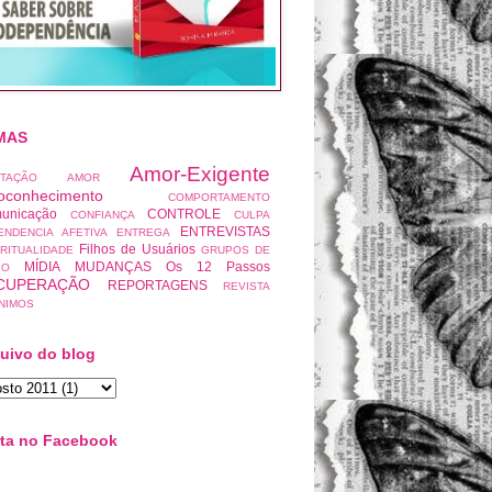
MAS
Amor-Exigente
ITAÇÃO
AMOR
oconhecimento
COMPORTAMENTO
unicação
CONTROLE
CONFIANÇA
CULPA
ENTREVISTAS
ENDENCIA AFETIVA
ENTREGA
Filhos de Usuários
IRITUALIDADE
GRUPOS DE
MÍDIA
MUDANÇAS
Os 12 Passos
IO
CUPERAÇÃO
REPORTAGENS
REVISTA
NIMOS
uivo do blog
ta no Facebook