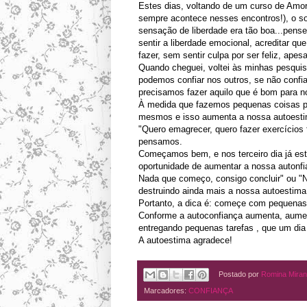
Estes dias, voltando de um curso de Amor-
sempre acontece nesses encontros!), o sol
sensação de liberdade era tão boa...pen
sentir a liberdade emocional, acreditar q
fazer, sem sentir culpa por ser feliz, ape
Quando cheguei, voltei às minhas pesqui
podemos confiar nos outros, se não con
precisamos fazer aquilo que é bom para n
À medida que fazemos pequenas coisas p
mesmos e isso aumenta a nossa autoesti
"Quero emagrecer, quero fazer exercícios 
pensamos.
Começamos bem, e nos terceiro dia já es
oportunidade de aumentar a nossa autonf
Nada que começo, consigo concluir" ou "N
destruindo ainda mais a nossa autoestima
Portanto, a dica é: começe com pequena
Conforme a autoconfiança aumenta, aume
entregando pequenas tarefas , que um dia 
A autoestima agradece!
Postado por
Romina Mira
Marcadores:
CONFIANÇA