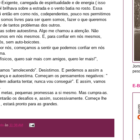
Exigente, carregada de espiritualidade e de energia ( isso
 brilhava sobre a estrada e o vento batia no rosto. Essa
sei então em como nós, codependentes, pouco nos permitimos
ue somos livres para ser quem somos, fazer o que queremos
sar de tantos problemas dos outros.
sas sobre autoestima. Algo me chamou a atenção. Não
fiamos em nós mesmos. E, para confiar em nós mesmos,
ós, sem auto-boicotes.
or nós, começamos a sentir que podemos confiar em nós
ma.
físicos, quero sair mais com amigos, quero ler mais!",
Jorn
tamos "amolecendo". Desistimos. E perdemos a assim a
pes
iança e autoestima. Começam os pensamentos negativos: "
em adianta tentar, nunca vou conseguir". E assim, vamos
E-
.
s metas, pequenas promessas a si mesmo. Mas cumpra-as.
ntarão os desafios e, assim, sucessivamente. Começe lhe
, estará pronto para as grandes.
nda
às
11:38 AM