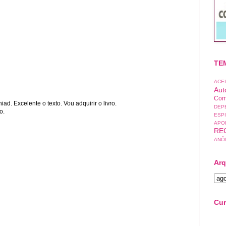
TE
ACE
Aut
Com
ad. Excelente o texto. Vou adquirir o livro.
DEP
o.
ESP
APO
RE
ANÔ
Arq
Cur